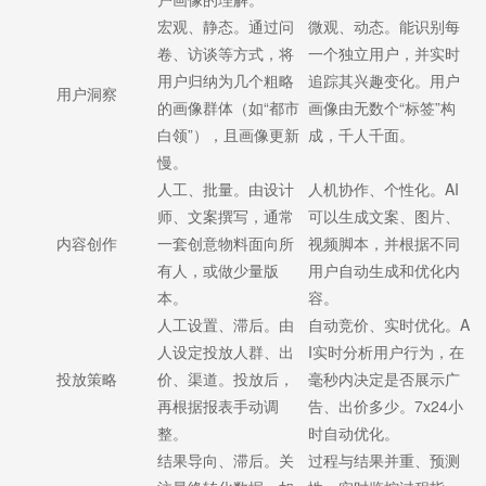
宏观、静态。通过问
微观、动态。能识别每
卷、访谈等方式，将
一个独立用户，并实时
用户归纳为几个粗略
追踪其兴趣变化。用户
用户洞察
的画像群体（如“都市
画像由无数个“标签”构
白领”），且画像更新
成，千人千面。
慢。
人工、批量。由设计
人机协作、个性化。AI
师、文案撰写，通常
可以生成文案、图片、
内容创作
一套创意物料面向所
视频脚本，并根据不同
有人，或做少量版
用户自动生成和优化内
本。
容。
人工设置、滞后。由
自动竞价、实时优化。A
人设定投放人群、出
I实时分析用户行为，在
投放策略
价、渠道。投放后，
毫秒内决定是否展示广
再根据报表手动调
告、出价多少。7x24小
整。
时自动优化。
结果导向、滞后。关
过程与结果并重、预测