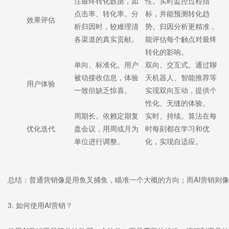
注最终转化数据，如
性。实时监控过程指
点击率、转化率。分
标，并能预测转化趋
效果评估
析归因时，较难理清
势。归因分析更精准，
各渠道的真实贡献。
能评估每个触点对最终
转化的影响。
单向、标准化。用户
双向、交互式。通过聊
被动接收信息，体验
天机器人、智能推荐等
用户体验
一致但缺乏惊喜。
实现双向互动，提供个
性化、无缝的体验。
周期长。依赖定期复
实时、持续。算法在每
优化迭代
盘会议，用周或月为
时每刻都在学习和优
单位进行调整。
化，实现自适应。
总结：普通营销像是用鱼叉捕鱼，瞄准一个大概的方向；而AI营销则
3. 如何使用AI营销？